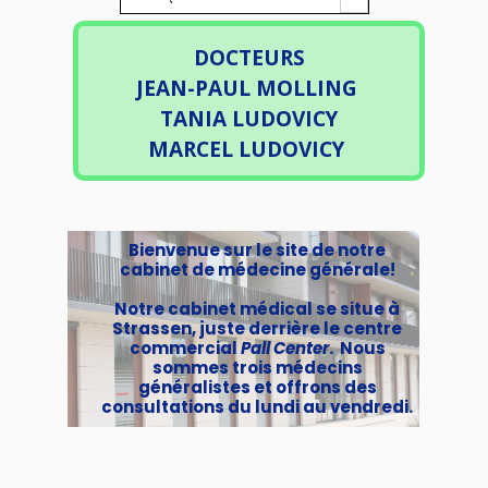
DOCTEURS
JEAN-PAUL MOLLING
TANIA LUDOVICY
MARCEL LUDOVICY
Bienvenue sur le site de notre
cabinet de médecine générale!
Notre cabinet médical se situe à
Strassen, juste derrière le centre
commercial
Pall Center
. Nous
sommes trois médecins
généralistes et offrons des
consultations du lundi au vendredi.