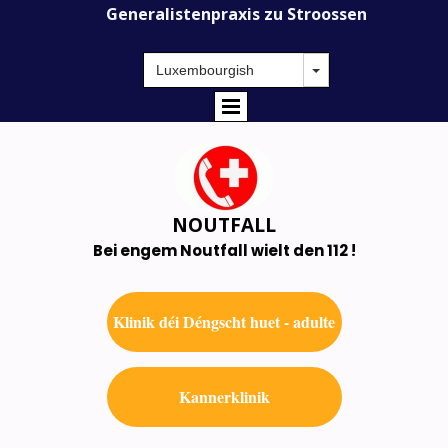
Generalistenpraxis zu Stroossen
NOUTFALL
Bei engem Noutfall wielt den 112 !
Klinik déi Déngscht huet - adulte
Kannerklinik