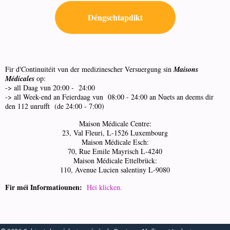
Déngschtapdikt
Fir d'Continuitéit vun der medizinescher Versuergung sin
Maisons
Médicales
op:
-> all Daag vun 20:00 - 24:00
-> all Week-end an Feierdaag vun 08:00 - 24:00 an Nuets an deems dir
den 112 unrufft (de 24:00 - 7:00)
Maison Médicale Centre:
23, Val Fleuri, L-1526 Luxembourg
Maison Médicale Esch:
70, Rue Emile Mayrisch L-4240
Maison Médicale Ettelbrück:
110, Avenue Lucien salentiny L-9080
Fir méi Informatiounen:
Hei klicken.